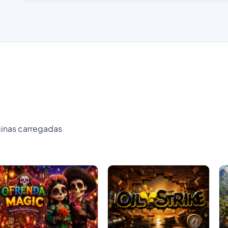
Sim. A demo funciona em Safari iOS 15+, Chrome Andr
navegadores modernos. Recomenda-se conexão acim
streaming da trilha em alta qualidade.
ginas carregadas