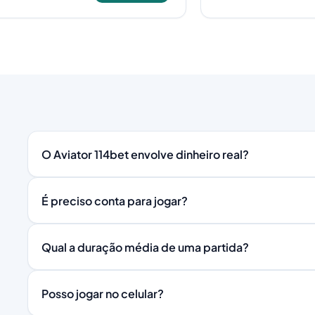
O Aviator 114bet envolve dinheiro real?
Não. A demo Aviator 114bet é 100% gratuita e seus mul
É preciso conta para jogar?
não representam valor monetário. O foco é estética, 
voo.
Não. Você pode jogar o Aviator diretamente no naveg
Qual a duração média de uma partida?
conta só é necessária para salvar recordes pessoais e
estético.
Cerca de 3 minutos no modo calmo e 5 a 8 minutos n
Posso jogar no celular?
ranked estético é semanal, com votação pública da 