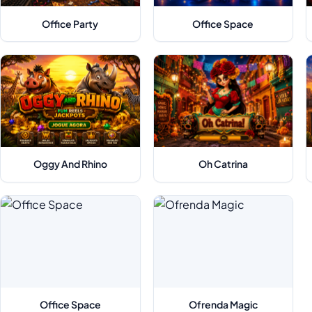
Office Party
Office Space
Oggy And Rhino
Oh Catrina
Office Space
Ofrenda Magic