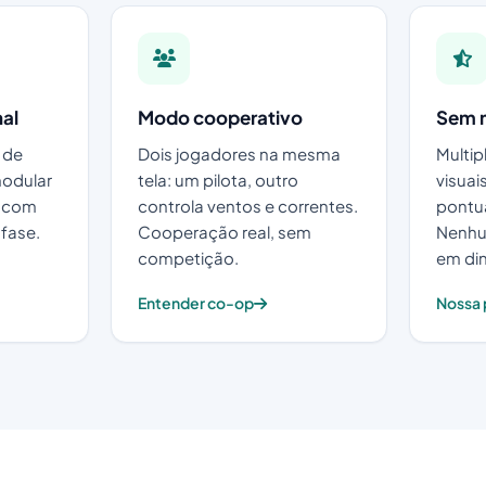
nal
Modo cooperativo
Sem 
 de
Dois jogadores na mesma
Multip
modular
tela: um pilota, outro
visua
, com
controla ventos e correntes.
pontu
fase.
Cooperação real, sem
Nenhu
competição.
em din
Entender co-op
Nossa 