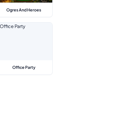
Ogres And Heroes
Office Party