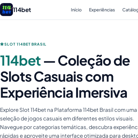
114bet
Início
Experiências
Catálo
SLOT 114BET BRASIL
114bet
— Coleção de
Slots Casuais com
Experiência Imersiva
Explore Slot 114bet na Plataforma 114bet Brasil com uma
seleção de jogos casuais em diferentes estilos visuais.
Navegue por categorias temáticas, descubra experiênc
rápidas e aproveite uma interface otimizada para deskt