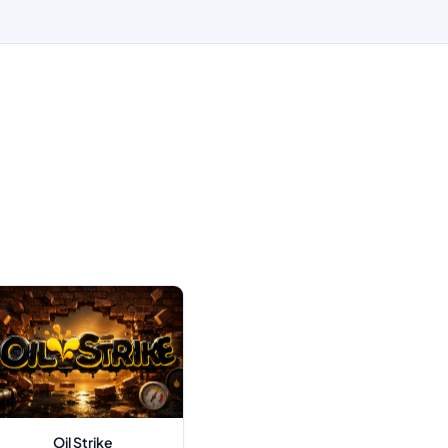
Oil Strike