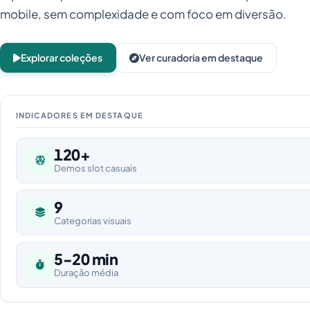
mobile, sem complexidade e com foco em diversão.
Explorar coleções
Ver curadoria em destaque
INDICADORES EM DESTAQUE
120+
Demos slot casuais
9
Categorias visuais
5-20 min
Duração média