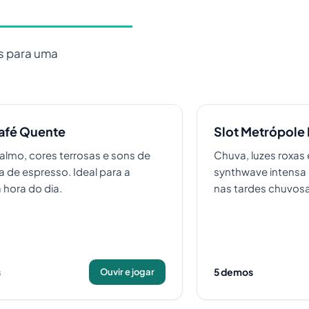
s para uma
Café Quente
Slot Metrópole
almo, cores terrosas e sons de
Chuva, luzes roxas e
 de espresso. Ideal para a
synthwave intensa 
 hora do dia.
nas tardes chuvos
s
5 demos
Ouvir e jogar