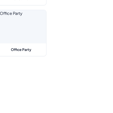
Office Party