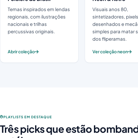
Temas inspirados em lendas
Visuais anos 80,
regionais, com ilustrações
sintetizadores, pixe
nacionais e trilhas
desenhados e mecâ
percussivas originais.
simples para matar
dos fliperamas.
Abrir coleção
Ver coleção neon
PLAYLISTS EM DESTAQUE
Três picks que estão bomban