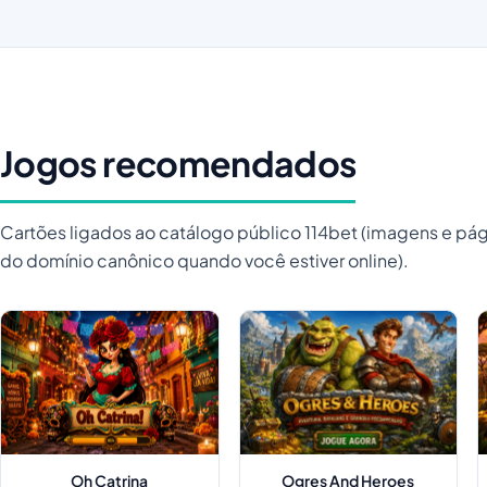
Jogos recomendados
Cartões ligados ao catálogo público 114bet (imagens e pá
do domínio canônico quando você estiver online).
Oh Catrina
Ogres And Heroes