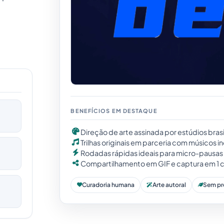
BENEFÍCIOS EM DESTAQUE
Direção de arte assinada por estúdios brasi
Trilhas originais em parceria com músicos
Rodadas rápidas ideais para micro-pausas
Compartilhamento em GIF e captura em 1 c
Curadoria humana
Arte autoral
Sem pr