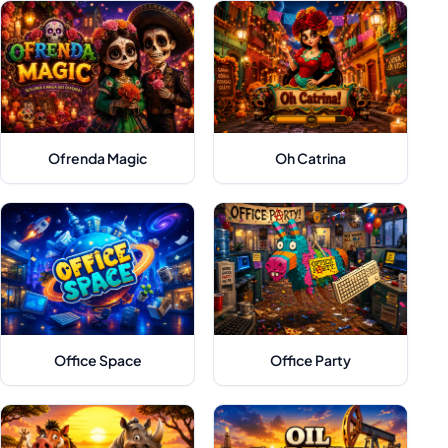
Ofrenda Magic
Oh Catrina
Office Space
Office Party