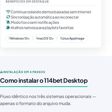
BENEFÍCIOS EM DESTAQUE
Continua rodando demos baixadas sem internet
Sincronização automática ao reconectar
Modo foco sem notificações
Atalhos nativos para playlists favoritas
Windows 10+
macOS 12+
Linux AppImage
INSTALAÇÃO EM 4 PASSOS
Como instalar o 114bet Desktop
Fluxo idêntico nos três sistemas operacionais —
apenas o formato do arquivo muda.