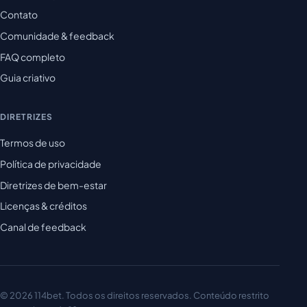
Contato
Comunidade & feedback
FAQ completo
Guia criativo
DIRETRIZES
Termos de uso
Política de privacidade
Diretrizes de bem-estar
Licenças & créditos
Canal de feedback
© 2026 114bet. Todos os direitos reservados. Conteúdo restrito