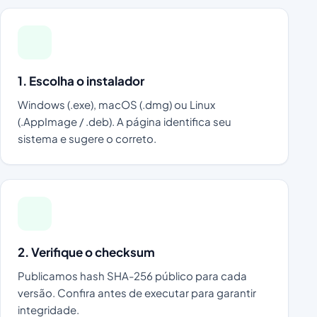
1. Escolha o instalador
Windows (.exe), macOS (.dmg) ou Linux
(.AppImage / .deb). A página identifica seu
sistema e sugere o correto.
2. Verifique o checksum
Publicamos hash SHA-256 público para cada
versão. Confira antes de executar para garantir
integridade.