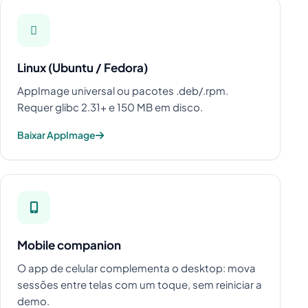
Linux (Ubuntu / Fedora)
AppImage universal ou pacotes .deb/.rpm.
Requer glibc 2.31+ e 150 MB em disco.
Baixar AppImage
Mobile companion
O app de celular complementa o desktop: mova
sessões entre telas com um toque, sem reiniciar a
demo.