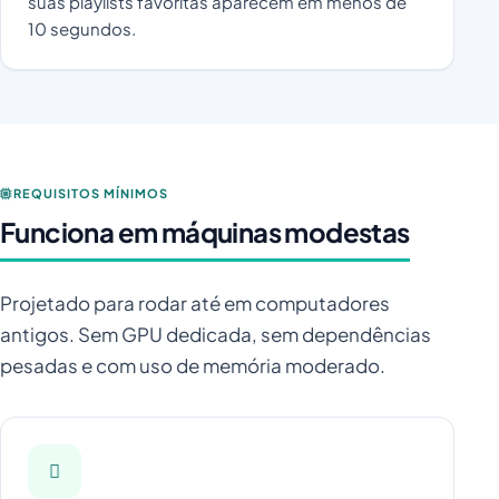
suas playlists favoritas aparecem em menos de
10 segundos.
REQUISITOS MÍNIMOS
Funciona em máquinas modestas
Projetado para rodar até em computadores
antigos. Sem GPU dedicada, sem dependências
pesadas e com uso de memória moderado.