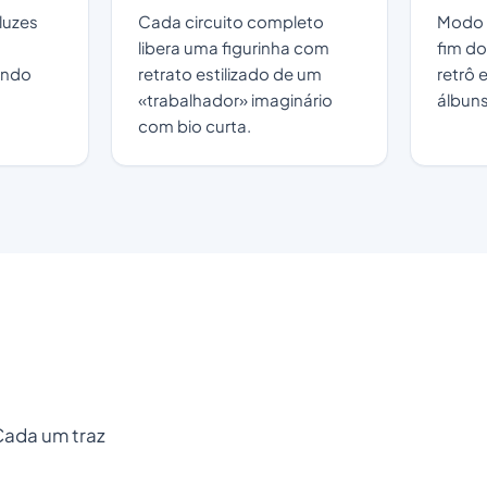
 luzes
Cada circuito completo
Modo 
libera uma figurinha com
fim do 
ando
retrato estilizado de um
retrô 
«trabalhador» imaginário
álbuns
com bio curta.
Cada um traz