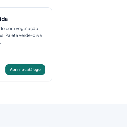
ida
do com vegetação
s. Paleta verde-oliva
.
Abrir no catálogo