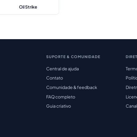
Oil Strike
SUPORTE & COMUNIDADE
DIRE
Central de ajuda
Termo
Contato
Polít
Comunidade & feedback
Diret
FAQ completo
Licen
Guia criativo
Cana