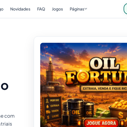
go
Novidades
FAQ
Jogos
Páginas
ão
ine com
triais