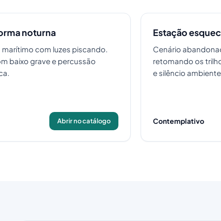
orma noturna
Estação esquec
 marítimo com luzes piscando.
Cenário abandona
com baixo grave e percussão
retomando os trilho
ca.
e silêncio ambiente
Contemplativo
Abrir no catálogo