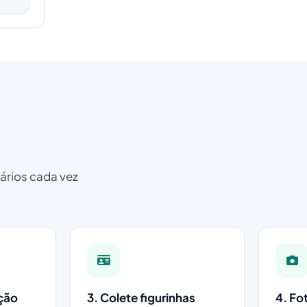
e
nários cada vez
ação
3. Colete figurinhas
4. Fo