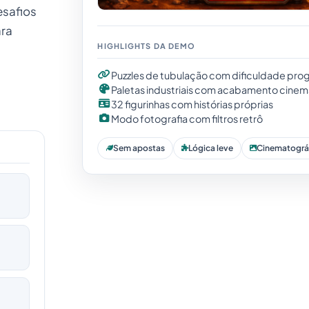
esafios
ara
HIGHLIGHTS DA DEMO
Puzzles de tubulação com dificuldade prog
Paletas industriais com acabamento cinem
32 figurinhas com histórias próprias
Modo fotografia com filtros retrô
Sem apostas
Lógica leve
Cinematográ