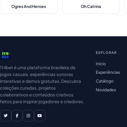
Ogres And Heroes
Oh Catrina
EXPLORAR
Início
114bet é uma plataforma brasileira de
Experiências
jogos casuais, experiências sonoras
Catálogo
interativas e demos gratuitas. Descubra
coleções curadas, projetos
Novidades
colaborativos e conteúdos criativos
feitos para inspirar jogadores e criadores.