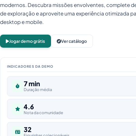
modernos. Descubra missões envolventes, complete d
de exploração e aproveite uma experiência otimizada p
desktop e mobile.
Jogar demo grátis
Ver catálogo
INDICADORES DA DEMO
7 min
Duração média
4.6
Nota da comunidade
32
Figurinhas colecionáveis